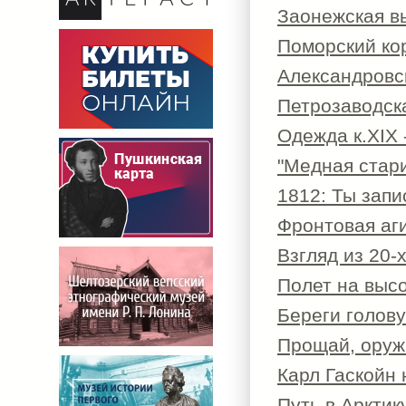
Заонежская в
Поморский ко
Александровс
Петрозаводск
Одежда к.XIX 
"Медная стар
1812: Ты зап
Фронтовая аг
Взгляд из 20-х
Полет на высо
Береги голову!
Прощай, оруж
Карл Гаскойн
Путь в Арктик