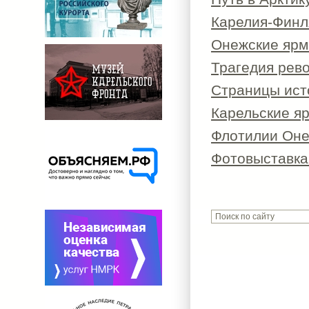
Карелия-Финля
Онежские ярм
Трагедия рев
Страницы ист
Карельские я
Флотилии Оне
Фотовыставка