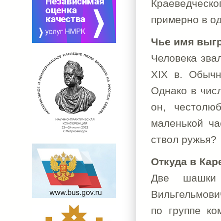
Краеведческо
примерно в од
Чье имя выгр
Человека зва
XIX в. Обычн
Однако в числ
он, честолю
маленькой ча
ствол ружья?
Откуда в Кар
Две шашки
Вильгельмович
по группе ко