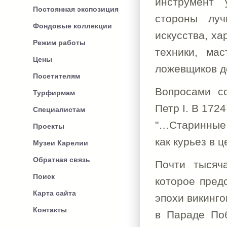
инструмент 
Постоянная экспозиция
стороны луч
Фондовые коллекции
искусства, х
Режим работы
техники, ма
Цены
ложевщиков д
Посетителям
Вопросами с
Турфирмам
Петр I. В 1724
Специалистам
"…Старинные 
Проекты
как курьез в 
Музеи Карелии
Обратная связь
Почти тысяч
Поиск
которое предс
Карта сайта
эпохи викинго
Контакты
в Параде Поб