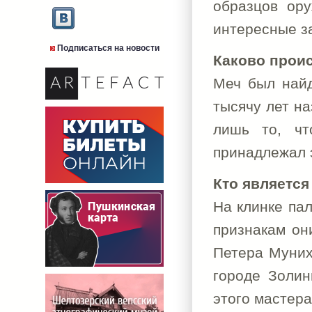
образцов ору
интересные за
Подписаться на новости
Каково прои
Меч был найд
тысячу лет на
лишь то, чт
принадлежал э
Кто является
На клинке пал
признакам он
Петера Муниха
городе Золин
этого мастера