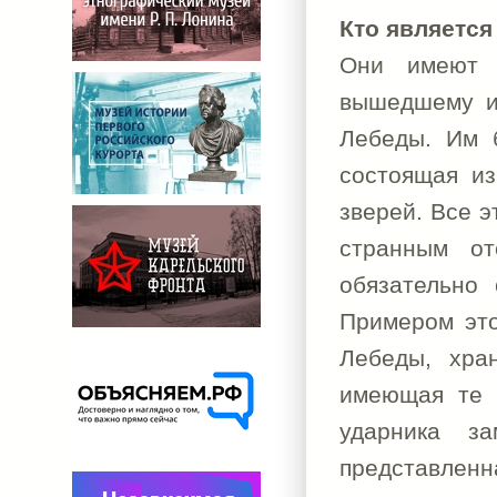
Кто являетс
Они имеют х
вышедшему из
Лебеды. Им б
состоящая из
зверей. Все э
странным от
обязательно
Примером это
Лебеды, хра
имеющая те ж
ударника з
представлен