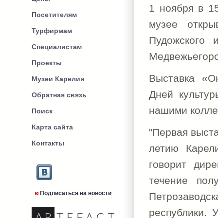
1 ноября в 1
Посетителям
музее откры
Турфирмам
Пудожского и
Специалистам
Медвежьегорс
Проекты
Выставка «О
Музеи Карелии
Дней культур
Обратная связь
нашими колле
Поиск
Карта сайта
"Первая выст
Контакты
летию Карели
говорит дир
течение пол
Подписаться на новости
Петрозаводс
республики. 