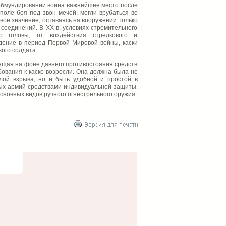
 обмундировании воина важнейшее место после
поле боя под звон мечей, могли врубаться во
свое значение, оставаясь на вооружении только
 соединений. В ХХ в. условиях стремительного
о головы, от воздействия стрелкового и
дение в период Первой Мировой войны, каски
ого солдата.
ящая на фоне давнего противостояния средств
бования к каске возросли. Она должна была не
лой взрыва, но и быть удобной и простой в
ых армий средствами индивидуальной защиты.
новных видов ручного огнестрельного оружия.