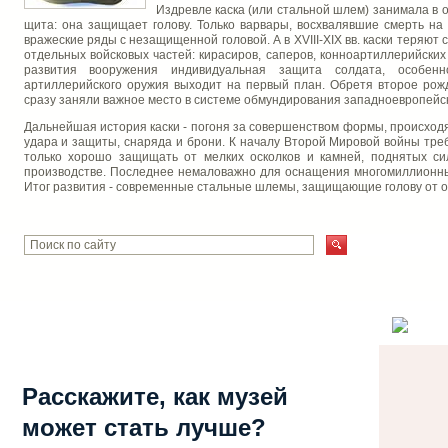
Издревле каска (или стальной шлем) занимала в
щита: она защищает голову. Только варвары, восхвалявшие смерть на 
вражеские ряды с незащищенной головой. А в XVIII-XIX вв. каски теряют 
отдельных войсковых частей: кирасиров, саперов, конноартиллерийских
развития вооружения индивидуальная защита солдата, особенн
артиллерийского оружия выходит на первый план. Обретя второе рож
сразу заняли важное место в системе обмундирования западноевропейск
Дальнейшая история каски - погоня за совершенством формы, происход
удара и защиты, снаряда и брони. К началу Второй Мировой войны тре
только хорошо защищать от мелких осколков и камней, поднятых си
производстве. Последнее немаловажно для оснащения многомиллионн
Итог развития - современные стальные шлемы, защищающие голову от ос
Расскажите, как музей
может стать лучше?