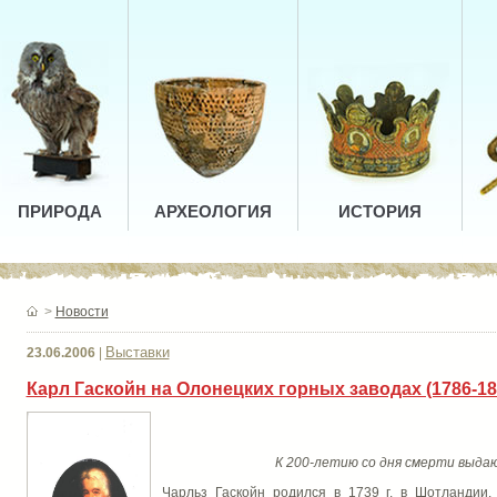
ПРИРОДА
АРХЕОЛОГИЯ
ИСТОРИЯ
>
Новости
Выставки
23.06.2006
|
Карл Гаскойн на Олонецких горных заводах (1786-18
К 200-летию со дня смерти выда
Чарльз Гаскойн родился в 1739 г. в Шотландии.