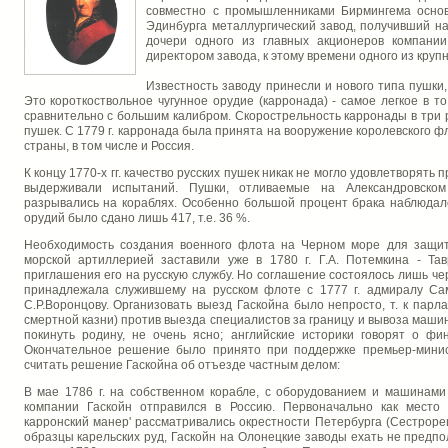
совместно с промышленниками Бирмингема основ
Эдинбурга металлургический завод, получивший на
дочери одного из главных акционеров компании
директором завода, к этому времени одного из кр
Известность заводу принесли и нового типа пушки
Это короткоствольное чугунное орудие (карронада) - самое легкое в 
сравнительно с большим калибром. Скорострельность карронады в три
пушек. С 1779 г. карронада была принята на вооружение королевского ф
страны, в том числе и Россия.
К концу 1770-х гг. качество русских пушек никак не могло удовлетворять 
выдерживали испытаний. Пушки, отливаемые на Александровском
разрывались на кораблях. Особенно большой процент брака наблюдался
орудий было сдано лишь 417, т.е. 36 %.
Необходимость создания военного флота на Черном море для защит
морской артиллерией заставили уже в 1780 г. Г.А. Потемкина - Тав
приглашения его на русскую службу. Но соглашение состоялось лишь чер
принадлежала служившему на русском флоте с 1777 г. адмиралу Сам
С.Р.Воронцову. Организовать выезд Гаскойна было непросто, т. к пар
смертной казни) против выезда специалистов за границу и вывоза маш
покинуть родину, не очень ясно; английские историки говорят о фи
Окончательное решение было принято при поддержке премьер-минис
считать решение Гаскойна об отъезде частным делом:
В мае 1786 г. на собственном корабле, с оборудованием и машинам
компании Гаскойн отправился в Россию. Первоначально как место 
карронский манер' рассматривались окрестности Петербурга (Сестроре
образцы карельских руд, Гаскойн на Олонецкие заводы ехать не предпол