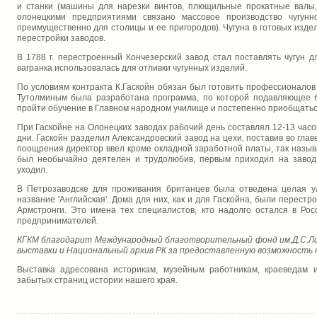
и станки (машины для нарезки винтов, плющильные прокатные валы,
олонецкими предприятиями связано массовое производство чугунно
преимущественно для столицы и ее пригородов). Чугуна в готовых издел
перестройки заводов.
В 1788 г. перестроенный Кончезерский завод стал поставлять чугун д
вагранка использовалась для отливки чугунных изделий.
По условиям контракта К.Гаскойн обязан был готовить профессионалов и
Тутолминым была разработана программа, по которой подавляющее 
пройти обучение в Главном народном училище и постепенно приобщаться
При Гаскойне на Олонецких заводах рабочий день составлял 12-13 час
дни. Гаскойн разделил Александровский завод на цехи, поставив во гла
поощрения директор ввел кроме окладной заработной платы, так называе
был необычайно деятелен и трудолюбив, первым приходил на завод 
уходил.
В Петрозаводске для проживания британцев была отведена целая ули
название 'Английская'. Дома для них, как и для Гаскойна, были перестр
Армстронги. Это имена тех специалистов, кто надолго остался в Ро
предпринимателей.
КГКМ благодарит Международный благотворительный фонд им.Д.С.Ли
выставки и Национальный архив РК за предоставленную возможность ко
Выставка адресована историкам, музейным работникам, краеведам и
забытых страниц истории нашего края.