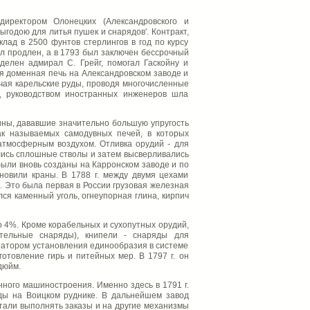
директором Олонецких (Александровского и
ыгодою для литья пушек и снарядов'. Контракт,
клад в 2500 фунтов стерлингов в год по курсу
ыл продлен, а в 1793 был заключен бессрочный
делен адмирал С. Грейг, помогал Гаскойну и
ая доменная печь на Александровском заводе и
учая карельские руды, проводя многочисленные
д руководством иностранных инженеров шла
ны, дававшие значительно большую упругость
ак называемых самодувных печей, в которых
атмосферным воздухом. Отливка орудий - для
лись сплошные стволы и затем высверливались
были вновь созданы на Карронском заводе и по
новили краны. В 1788 г. между двумя цехами
'. Это была первая в России грузовая железная
лся каменный уголь, огнеупорная глина, кирпич
о 4%. Кроме корабельных и сухопутных орудий,
ательные снаряды), книпели - снаряды для
циатором установления единообразия в системе
отовление гирь и питейных мер. В 1797 г. он
дюйм.
ного машиностроения. Именно здесь в 1791 г.
оды на Воицком руднике. В дальнейшем завод
стали выполнять заказы и на другие механизмы