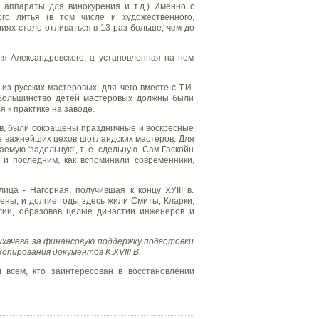
 аппараты для винокурения и т.д.) Именно с
го литья (в том числе и художественного,
иях стало отливаться в 13 раз больше, чем до
ля Александровского, а установленная на нем
з русских мастеровых, для чего вместе с Т.И.
большинство детей мастеровых должны были
 к практике на заводе.
ов, были сокращены праздничные и воскресные
ве важнейших цехов шотландских мастеров. Для
мую 'задельную', т. е. сдельную. Сам Гаскойн
и последним, как вспоминали современники,
ца - Нагорная, получившая к концу ХУIII в.
оены, и долгие годы здесь жили Смиты, Кларки,
ссии, образовав целые династии инженеров и
хачева за финансовую поддержку подготовки
пирования документов K.XVIII В.
 всем, кто заинтересован в восстановлении