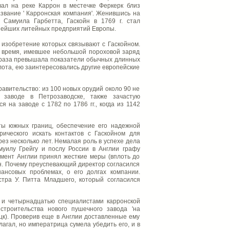
ал на реке Каррон в местечке Феркерк близ
звание ' Карронская компания'. Женившись на
 Самуила Гарбетта, Гаскойн в 1769 г. стал
упнейших литейных предприятий Европы.
, изобретение которых связывают с Гаскойном.
то время, имевшее небольшой пороховой заряд
 раза превышала показатели обычных длинных
лота, ею заинтересовались другие европейские
правительство: из 100 новых орудий около 90 не
 заводе в Петрозаводске, также зачастую
 на заводе с 1782 по 1786 гг., когда из 1142
ы южных границ, обеспечение его надежной
рического искать контактов с Гаскойном для
ез несколько лет. Немалая роль в успехе дела
уилу Грейгу и послу России в Англии графу
ламент Англии принял жесткие меры (вплоть до
ин. Почему преуспевающий директор согласился
нансовых проблемах, о его долгах компании.
тра У. Питта Младшего, который согласился
и и четырнадцатью специалистами карронской
строительства нового пушечного завода 'на
цк). Проверив еще в Англии доставленные ему
агал, но императрица сумела убедить его, и в