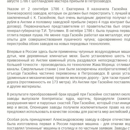
августе 1786 г. шотландские мастера прибыли в Петрозаводск.
Указом от 2 сентября 1786 г. Екатерина II назначила Гаскойна 
Кончезерского) заводов, которые он должен был перестроить 'с лучшей в
заключенный с К. Гаскойном, был очень выгодным: директор получал о
рубля в Англии и половину заводской прибыли (через 4 года контракт б
договор). Первоначально представителем от правительства был опре
генерал-губернатор Т.И. Тутолмин. В октябре 1786 г. была пущена перв
отлита первая пушка. Не менее года Гаскойн работал как металлург, из
опыты для совершенствования пушечного чугуна; одновременно по
перестройка обоих заводов на новых передовых технологиях.
Впервые в России здесь были применены чугунные воздуходувные маши
дутья, чем деревянные клинчатые мехи. Было установлено шесть т
привезенный из Англии каменный уголь раздувался непосредственно 
большей точности - производилась по технологии Жака Морица: отлива
каналы. Сверлильные станки ( они были засекречены изобретателями) 
отъезде Гаскойна частично перевезены в Петрозаводск. В цехах уста
(доменным и механическим) провели железную дорогу - 'для таски пушек
дорога (протяженность ее 173 метра). Из Англии при Гаскойне поставля
и другие материалы.
В результате преобразований брак орудий при Гаскойне составлял окол
заводы выпускали боеприпасы: ядра, картечь; брандкугели (зажиг
разрушения мачт и парусных снастей. При Гаскойне, который стал ини
мер и весов, Олонецкие заводы получили исключительное право на изг
предложил использовать в качестве основы для расчета мер английский 
Особая роль принадлежит Александровскому заводу в сфере отечествен
была изготовлена первая в России паровая машина - для откачки в
поставлял 'огненные' машины в столицу и по частным заявкам. Заводы 