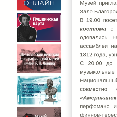
Музей пригла
Зале Благоро
В 19.00 посе
костюма
с у
одевались н
ассамблеи на
1812 года, уз
С 20.00 до 
музыкальны
Национальны
совместн
«Американс
перфоманс и
финнов-пере