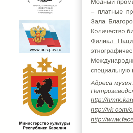
Модный проме
– платные п
Зала Благоро
Количество б
Филиал Наци
этнографичес
Международ
специальную и
Адреса музея
Петрозаводск,
http://nmrk.kare
http://vk.com/
http://www.f