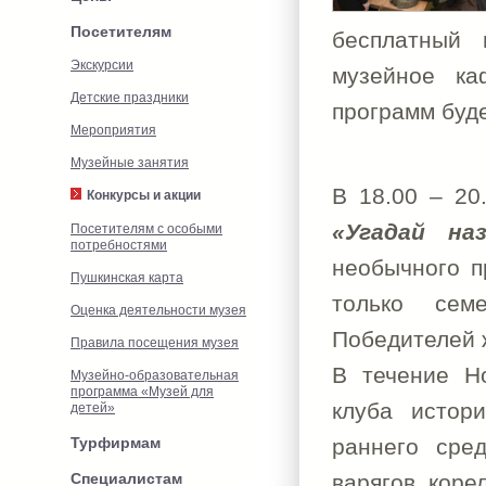
Посетителям
бесплатный 
Экскурсии
музейное 
Детские праздники
программ буд
Мероприятия
Музейные занятия
В 18.00 – 20
Конкурсы и акции
«Угадай на
Посетителям с особыми
потребностями
необычного п
Пушкинская карта
только сем
Оценка деятельности музея
Победителей 
Правила посещения музея
В течение Но
Музейно-образовательная
программа «Музей для
клуба истор
детей»
Турфирмам
раннего сред
Специалистам
варягов, коре