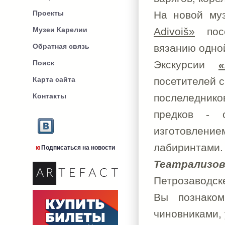
Проекты
На новой му
Музеи Карелии
Adivoiš»
посе
Обратная связь
вязанию одной
Поиск
Экскурсии
Карта сайта
посетителей с
Контакты
послеледник
предков - 
изготовлени
лабиринтами.
Подписаться на новости
Театрализо
Петрозаводск
Вы познаком
чиновниками, 