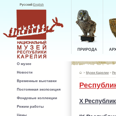
Русский
English
ПРИРОДА
АР
О музее
Новости
>
Музеи Карелии
>
Ре
Временные выставки
Республик
Постоянная экспозиция
Фондовые коллекции
X Республик
Режим работы
Цены