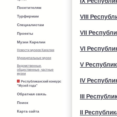
IX Республи
Посетителям
VIII Республ
Турфирмам
Специалистам
VII Республ
Проекты
Музеи Карелии
VI Республи
Новости музеев Карелии
Муниципальные музеи
V Республик
Ведомственные,
общественные, частные
музеи
IV Республи
Республиканский конкурс
"Музей года"
Обратная связь
III Республи
Поиск
Карта сайта
II Республи