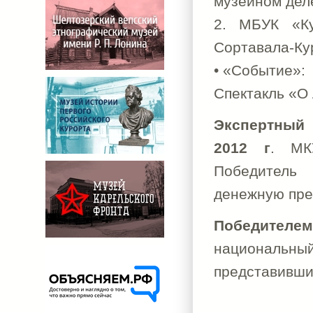
музейном дел
2. МБУК «Ку
Сортавала-Ку
• «Событие»:
Спектакль «О
Экспертный
2012 г
. МК
Победитель 
денежную пре
Победител
национальны
представивши