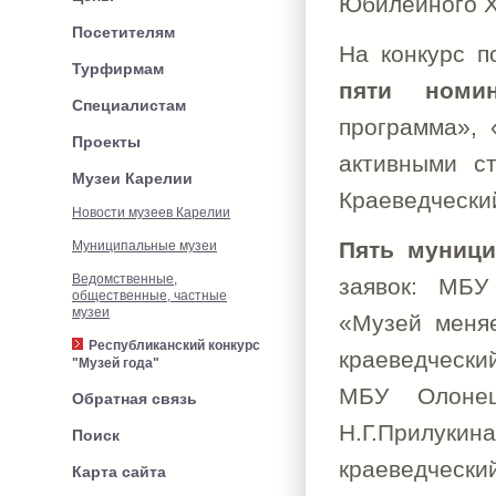
Юбилейного X
Посетителям
На конкурс 
Турфирмам
пяти номин
Специалистам
программа», 
Проекты
активными с
Музеи Карелии
Краеведчески
Новости музеев Карелии
Пять муниц
Муниципальные музеи
Ведомственные,
заявок: МБУ
общественные, частные
музеи
«Музей меняе
Республиканский конкурс
краеведчески
"Музей года"
МБУ Олонец
Обратная связь
Н.Г.Прилуки
Поиск
краеведчески
Карта сайта