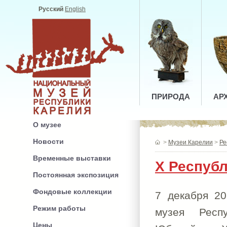
Русский
English
ПРИРОДА
АР
О музее
Новости
>
Музеи Карелии
>
Ре
Временные выставки
X Республ
Постоянная экспозиция
Фондовые коллекции
7 декабря 20
Режим работы
музея Респ
Цены