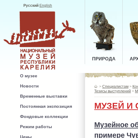
Русский
English
ПРИРОДА
АР
О музее
Новости
>
Специалистам
>
Ко
Тезисы выступлений
>
М
Временные выставки
МУЗЕЙ И
Постоянная экспозиция
Фондовые коллекции
Музейное об
Режим работы
примере Чу
Цены