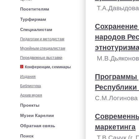
Т.А.Давыдова 
Посетителям
Турфирмам
Cохранение
Специалистам
народов Рес
Педагогам и методистам
этнотуризм
Музейным специалистам
М.В.Дьяконова
Передвижные выставки
Конференции, семинары
Программы 
Издания
Республики 
Библиотека
Архив музея
C.М.Логинова 
Проекты
Современны
Музеи Карелии
Обратная связь
маркетинга
Поиск
Т.В.Сачук (г.