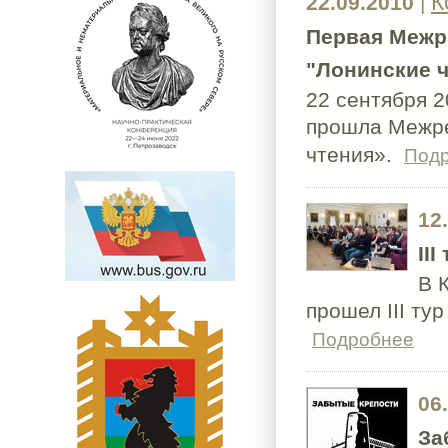
К
22.09.2010
|
Первая Межр
"Лонинские ч
22 сентября 2
прошла Межре
чтения».
Под
12
II
В 
прошел III т
Подробнее
06
За