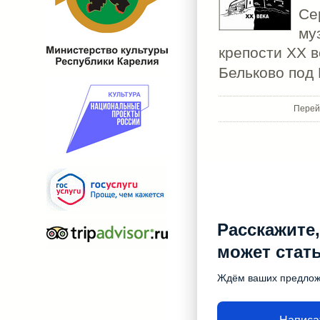
Се
му
крепости ХХ в
Бельково под
Перей
Расскажите,
может стат
Ждём ваших предло