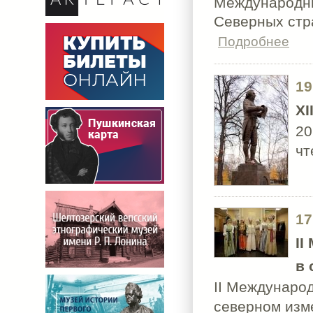
Международны
Северных стр
Подробнее
19
XI
20
чт
17
II
в 
II Междунаро
северном изм