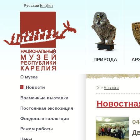
Русский
English
ПРИРОДА
АР
О музее
Новости
>
Новости
Временные выставки
Новостна
Постоянная экспозиция
Фондовые коллекции
04
Режим работы
Дв
Цены