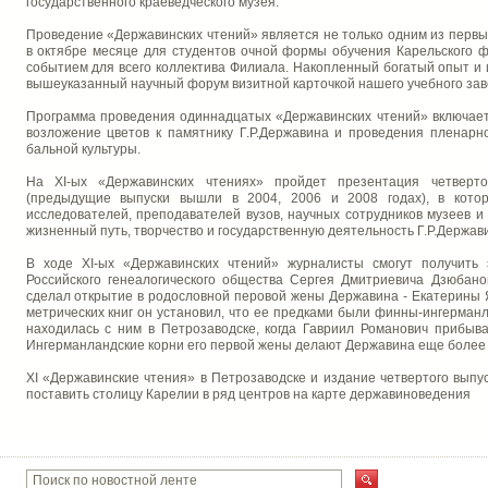
государственного краеведческого музея.
Проведение «Державинских чтений» является не только одним из перв
в октябре месяце для студентов очной формы обучения Карельского ф
событием для всего коллектива Филиала. Накопленный богатый опыт 
вышеуказанный научный форум визитной карточкой нашего учебного зав
Программа проведения одиннадцатых «Державинских чтений» включае
возложение цветов к памятнику Г.Р.Державина и проведения пленарн
бальной культуры.
На XI-ых «Державинских чтениях» пройдет презентация четверто
(предыдущие выпуски вышли в 2004, 2006 и 2008 годах), в кото
исследователей, преподавателей вузов, научных сотрудников музеев и
жизненный путь, творчество и государственную деятельность Г.Р.Держав
В ходе XI-ых «Державинских чтений» журналисты смогут получить
Российского генеалогического общества Сергея Дмитриевича Дзюбано
сделал открытие в родословной перовой жены Державина - Екатерины Я
метрических книг он установил, что ее предками были финны-ингерман
находилась с ним в Петрозаводске, когда Гавриил Романович прибыва
Ингерманландские корни его первой жены делают Державина еще более 
XI «Державинские чтения» в Петрозаводске и издание четвертого выпу
поставить столицу Карелии в ряд центров на карте державиноведения