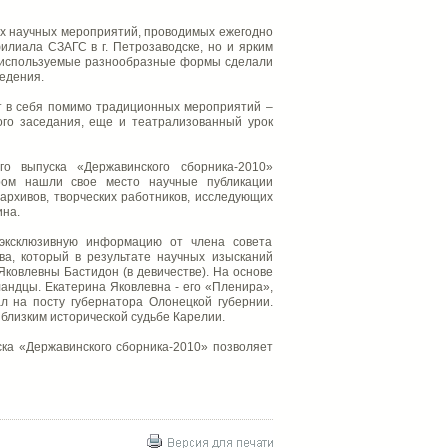
ых научных мероприятий, проводимых ежегодно
илиала СЗАГС в г. Петрозаводске, но и ярким
и используемые разнообразные формы сделали
едения.
т в себя помимо традиционных мероприятий –
ого заседания, еще и театрализованный урок
го выпуска «Державинского сборника-2010»
ром нашли свое место научные публикации
 архивов, творческих работников, исследующих
ина.
 эксклюзивную информацию от члена совета
ва, который в результате научных изысканий
ковлевны Бастидон (в девичестве). На основе
ландцы. Екатерина Яковлевна - его «Пленира»,
л на посту губернатора Олонецкой губернии.
близким исторической судьбе Карелии.
ска «Державинского сборника-2010» позволяет