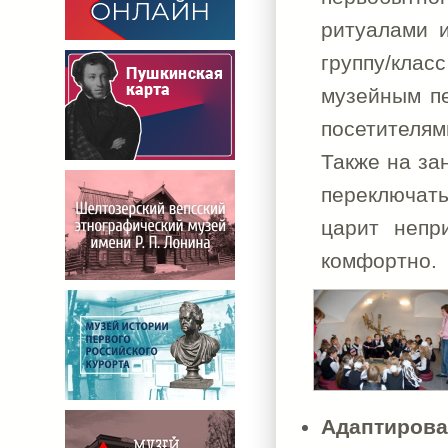
ритуалами 
группу/кла
музейным пе
посетителям
Также на за
переключать
царит непр
комфортно.
Адаптиров