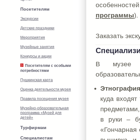
особенност
Посетителям
программы
).
Экскурсии
Детские праздники
Заказать экск
Мероприятия
Музейные занятия
Специализи
Конкурсы и акции
В музее р
Посетителям с особыми
потребностями
образователь
Пушкинская карта
Этнографи
Оценка деятельности музея
куда входят
Правила посещения музея
предметами,
Музейно-образовательная
программа «Музей для
детей»
в руки – б
Турфирмам
«Гончарная 
Специалистам
вышивка и 