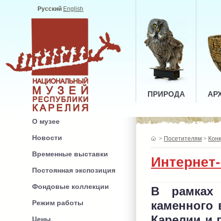
Русский
English
ПРИРОДА
АР
О музее
Новости
>
Посетителям
>
Конк
Временные выставки
Интернет
Постоянная экспозиция
Фондовые коллекции
В рамках 
каменного 
Режим работы
Карелии и
Цены