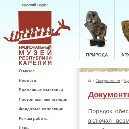
Русский
English
ПРИРОДА
АР
О музее
Новости
>
Специалистам
>
Му
Временные выставки
Документ
Постоянная экспозиция
Фондовые коллекции
Порядок обес
Режим работы
включая воз
Цены