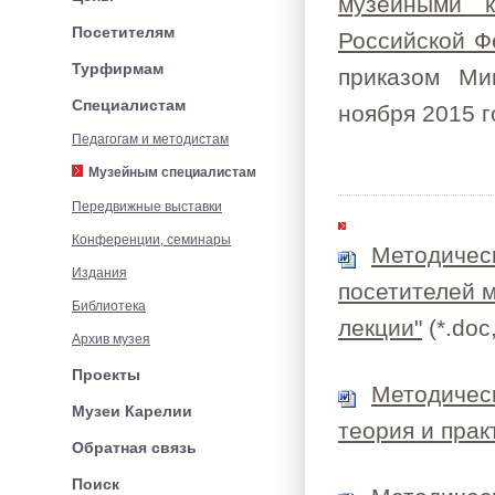
музейными к
Посетителям
Российской Ф
Турфирмам
приказом Ми
Специалистам
ноября 2015 г
Педагогам и методистам
Музейным специалистам
Передвижные выставки
Конференции, семинары
Методичес
Издания
посетителей м
Библиотека
лекции"
(*.doc
Архив музея
Проекты
Методическ
Музеи Карелии
теория и прак
Обратная связь
Поиск