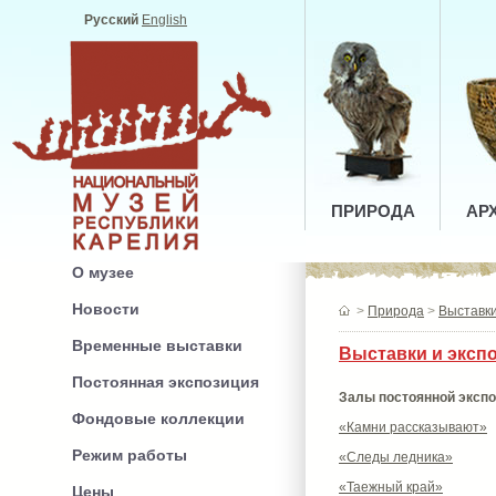
Русский
English
ПРИРОДА
АР
О музее
Новости
>
Природа
>
Выставки
Временные выставки
Выставки и эксп
Постоянная экспозиция
Залы постоянной экспо
Фондовые коллекции
«Камни рассказывают»
Режим работы
«Следы ледника»
«Таежный край»
Цены