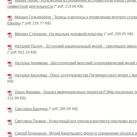
Мария Лихая - Роль музеев в сохранении историко-культурной сред
совместной деятельности
(*.pdf, 214.06 KB)
Михаил Гольденберг - Тезисы и вопросы к проведению круглого стол
Европы
(*.pdf, 226.77 KB)
Михаил Степанов - На крыльях духовной культуры
(*.pdf, 209.65 KB)
Наталия Пыллу - Эстонский национальный музей – связующее звено
(*.pdf, 562.16 KB)
Наталья Анхимова - Шелтозерский вепсский этнографический музей 
Наталья Киселева - Опыт сотрудничества Питкярантского музея с 
KB)
Ольга Фишман - Анализ международных проектов РЭМа последних л
231.89 KB)
Светлана Бандура
(*.pdf, 295.09 KB)
Светлана Пачина - Культурный код города в контексте городских ист
Сергей Кориганов - Музей Карельского фронта сохранение объекта 