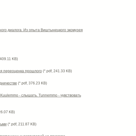
ого диалога. Из опыта Виштынецкого экомузея
 409.11 KB)
ая переоценка прошлого
(*.pdf, 241.33 KB)
дничестве
(*.pdf, 376.23 KB)
 Kuulemmo - слышать. Tunnemmo - чувствовать
26.07 KB)
тьми
(*.pdf, 211.87 KB)