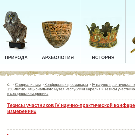
ПРИРОДА
АРХЕОЛОГИЯ
ИСТОРИЯ
>
Специалистам
>
Конференции, семинары
>
IV научно-практическая 
150-летию Национального музея Республики Карелия
>
Тезисы участнико
в северном измерении»
Тезисы участников IV научно-практической конфер
измерении»