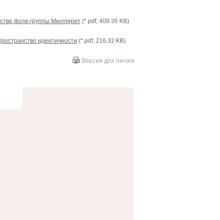
честве фолк-группы Мюллярит
(*.pdf, 408.35 KB)
Пространство идентичности
(*.pdf, 216.32 KB)