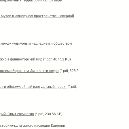
ы пограничных территорий на примере
а Музеи в культурном пространстве Северной
 между культурным наследием и обществом
окно в финноугорский мир
(*.pdf, 407.53 KB)
финским обществом Импилахти-сеура
(*.pdf, 525.3
ет и общемузейный виртуальный проект
(*.pdf,
орий. Опыт соучастия
(*.pdf, 230.56 KB)
историко-культурного наследия Карелии