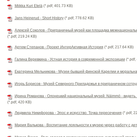
Miikka Kuri Etelä
(*.pdf, 401.73 KB)
Jans Heinerud - Short History
(*.pdf, 778.62 KB)
Алексей Соколов - Приграничный музей как площадка межнациональн
(*.pdf, 219.24 KB)
Артем Степанов - Проект ИнтерАктивная История
(*.pdf, 217.64 KB)
Галина Веревкина - Устная история в современной экспозиции
(*.pdf,
Екатерина Мельникова - Музеи бывшей финской Карелии и моральн
Игорь Борисов - Музей Северного Приладожья в приграничном сотру
Ирина Романова - Олонецкий национальный музей. Nӓimmӧ - видеть.
(*.pdf, 420 KB)
Людмила Никифорова - Эпос и искусство. Точка пересечения
(*.pdf, 2
Мария Валькова - Воспитание лояльности к музею через работу с де