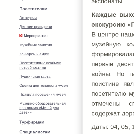
экспонаты.
Посетителям
Каждые выхо
Экскурсии
экскурсию «П
Детские праздники
В центре наш
Мероприятия
музейную ко
Музейные занятия
формировалас
Конкурсы и акции
первые десят
Посетителям с особыми
потребностями
войны. Но т
Пушкинская карта
поистине яв
Оценка деятельности музея
посетителю м
Правила посещения музея
отмечены сп
Музейно-образовательная
программа «Музей для
содержат дор
детей»
Турфирмам
Даты: 04, 05, 
Специалистам