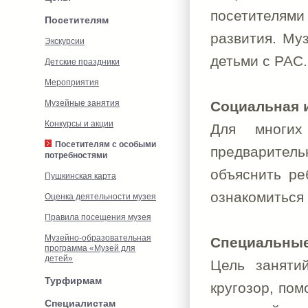
посетителями
Посетителям
развития. Му
Экскурсии
детьми с РАС.
Детские праздники
Мероприятия
Музейные занятия
Социальная 
Конкурсы и акции
Для многи
Посетителям с особыми
предварител
потребностями
объяснить ре
Пушкинская карта
ознакомиться
Оценка деятельности музея
Правила посещения музея
Музейно-образовательная
Специальные 
программа «Музей для
детей»
Цель занятий
Турфирмам
кругозор, пом
Специалистам