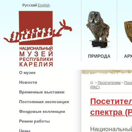
Русский
English
ПРИРОДА
АР
О музее
Новости
>
Посетителям
>
Пос
(РАС)
Временные выставки
Посетител
Постоянная экспозиция
спектра (
Фондовые коллекции
Режим работы
Национальны
Цены