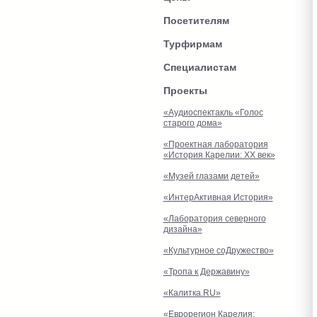
Посетителям
Турфирмам
Специалистам
Проекты
«Аудиоспектакль «Голос
старого дома»
«Проектная лаборатория
«История Карелии: XX век»
«Музей глазами детей»
«ИнтерАктивная История»
«Лаборатория северного
дизайна»
«Культурное соДружество»
«Тропа к Державину»
«Калитка.RU»
«Еврорегион Карелия: