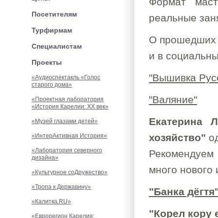
Формат масте
Посетителям
реальные зан
Турфирмам
О прошедших 
Специалистам
и в социальны
Проекты
"Вышивка Рус
«Аудиоспектакль «Голос
старого дома»
"Валяние"
«Проектная лаборатория
«История Карелии: XX век»
Екатерина 
«Музей глазами детей»
хозяйство"
од
«ИнтерАктивная История»
«Лаборатория северного
Рекомендуем 
дизайна»
много нового 
«Культурное соДружество»
«Тропа к Державину»
"Банка дёгтя
«Калитка.RU»
"Корел кору 
«Еврорегион Карелия: