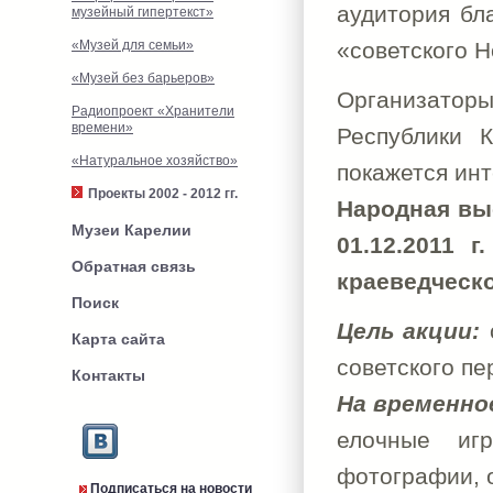
аудитория бл
музейный гипертекст»
«Музей для семьи»
«советского Н
«Музей без барьеров»
Организатор
Радиопроект «Хранители
времени»
Республики К
«Натуральное хозяйство»
покажется ин
Проекты 2002 - 2012 гг.
Народная выс
Музеи Карелии
01.12.2011 г
Обратная связь
краеведческо
Поиск
Цель акции:
Карта сайта
советского пе
Контакты
На временно
елочные игр
фотографии, 
Подписаться на новости