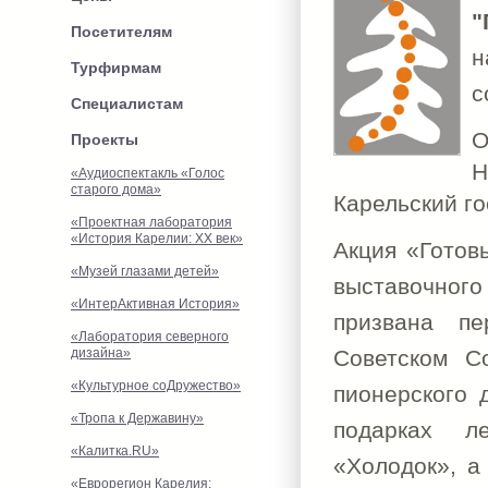
"
Посетителям
н
Турфирмам
с
Специалистам
О
Проекты
Н
«Аудиоспектакль «Голос
старого дома»
Карельский г
«Проектная лаборатория
«История Карелии: XX век»
Акция «Готов
«Музей глазами детей»
выставочног
«ИнтерАктивная История»
призвана пе
«Лаборатория северного
дизайна»
Советском С
«Культурное соДружество»
пионерского 
«Тропа к Державину»
подарках л
«Калитка.RU»
«Холодок», а
«Еврорегион Карелия: