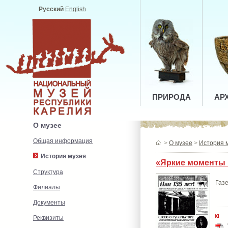
Русский
English
ПРИРОДА
АР
О музее
Общая информация
>
О музее
>
История 
История музея
«Яркие моменты 
Структура
Газе
Филиалы
Документы
Реквизиты