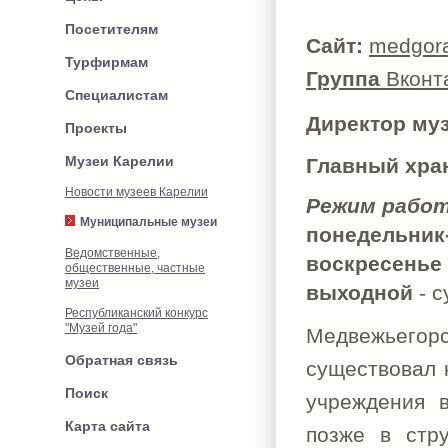
Посетителям
Сайт:
medgor
Турфирмам
Группа
Вконт
Специалистам
Директор муз
Проекты
Музеи Карелии
Главный хра
Новости музеев Карелии
Режим работ
Муниципальные музеи
понедельник
Ведомственные,
воскресенье
общественные, частные
музеи
выходной
- с
Республиканский конкурс
"Музей года"
Медвежьегор
Обратная связь
существовал 
Поиск
учреждения 
Карта сайта
позже в стру