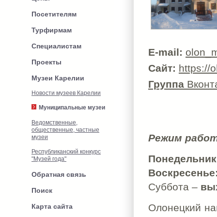
Посетителям
Турфирмам
Специалистам
E-mail:
olon_
Проекты
Сайт:
https://
Музеи Карелии
Группа
Вконт
Новости музеев Карелии
Муниципальные музеи
Ведомственные,
общественные, частные
Режим работ
музеи
Республиканский конкурс
Понедельник 
"Музей года"
Воскресенье
Обратная связь
Суббота –
вы
Поиск
Олонецкий на
Карта сайта