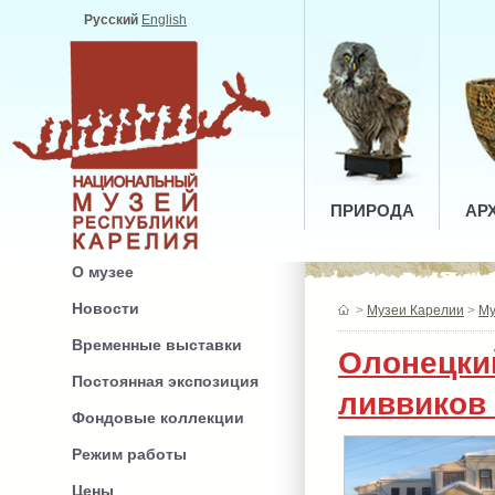
Русский
English
ПРИРОДА
АР
О музее
Новости
>
Музеи Карелии
>
Му
Временные выставки
Олонецки
Постоянная экспозиция
ливвиков 
Фондовые коллекции
Режим работы
Цены