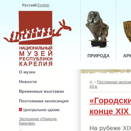
Русский
English
ПРИРОДА
АР
О музее
Новости
>
Постоянная экспоз
ХХ в.
Временные выставки
«Городски
Постоянная экспозиция
конце XIX
Центральное здание
Экспозиция «Природа
Карелии»
На рубеже XIX