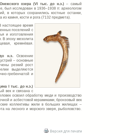
ежского озера (VI тыс. до н.э.)
– самый
, был исследован в 1936–1938 гг. археологом
ий, в которых сохранились костные останки,
из камня, кости и рога (7132 предмета).
В настоящее время
менных поселений с
ья и изготовления
. В эпоху мезолита
евая, кремнёвая.
 до н.э.
Освоение
дустрий – основные
ечены резкий рост
релии выделяются
очно-гребенчатой и
на I тыс. до н.э.)
ый век и связана с
еловек освоил обработку меди и производство
очной и асбестовой керамиками, бронзовый век
еские коллективы жили в больших жилищах –
та на лесного и морского зверя, рыболовство.