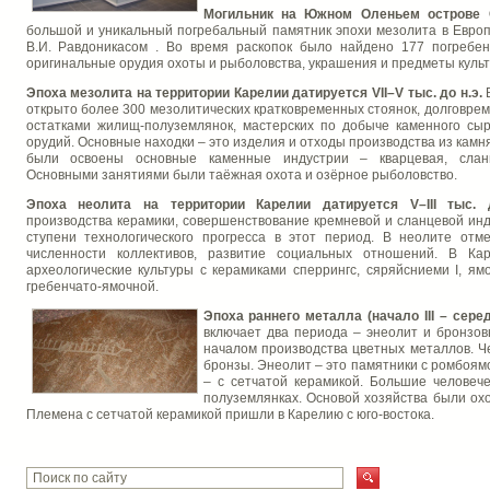
Могильник на Южном Оленьем острове Он
большой и уникальный погребальный памятник эпохи мезолита в Европе
В.И. Равдоникасом . Во время раскопок было найдено 177 погребен
оригинальные орудия охоты и рыболовства, украшения и предметы культа 
Эпоха мезолита на территории Карелии датируется VII–V тыс. до н.э.
открыто более 300 мезолитических кратковременных стоянок, долговре
остатками жилищ-полуземлянок, мастерских по добыче каменного сыр
орудий. Основные находки – это изделия и отходы производства из камня
были освоены основные каменные индустрии – кварцевая, сланц
Основными занятиями были таёжная охота и озёрное рыболовство.
Эпоха неолита на территории Карелии датируется V–III тыс.
производства керамики, совершенствование кремневой и сланцевой ин
ступени технологического прогресса в этот период. В неолите отм
численности коллективов, развитие социальных отношений. В Ка
археологические культуры с керамиками сперрингс, сяряйсниеми I, ям
гребенчато-ямочной.
Эпоха раннего металла (начало III – середи
включает два периода – энеолит и бронзов
началом производства цветных металлов. Ч
бронзы. Энеолит – это памятники с ромбоям
– с сетчатой керамикой. Большие человеч
полуземлянках. Основой хозяйства были охо
Племена с сетчатой керамикой пришли в Карелию с юго-востока.