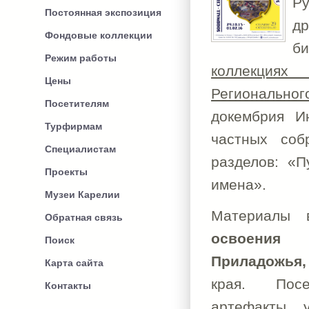
Р
Постоянная экспозиция
д
Фондовые коллекции
б
Режим работы
коллекциях
Цены
Регионально
Посетителям
докембрия И
Турфирмам
частных соб
Специалистам
разделов: «П
Проекты
имена».
Музеи Карелии
Материалы 
Обратная связь
освоения 
Поиск
Приладожья,
Карта сайта
края. Посе
Контакты
артефакты, 