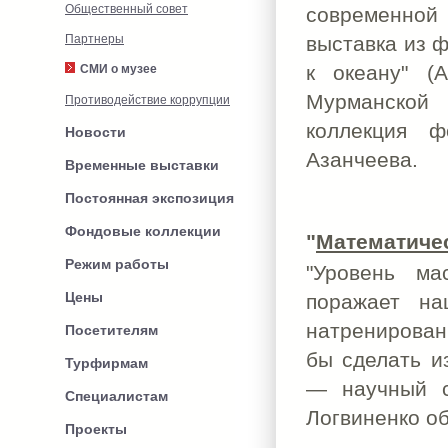
Общественный совет
современной
Партнеры
выставка из 
к океану" (А
СМИ о музее
Мурманской 
Противодействие коррупции
коллекция ф
Новости
Азанчеева.
Временные выставки
Постоянная экспозиция
Фондовые коллекции
"
Математичес
Режим работы
"Уровень ма
Цены
поражает на
натренирован
Посетителям
бы сделать и
Турфирмам
— научный с
Специалистам
Логвиненко об
Проекты