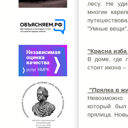
лесу. Не уди
многие карел
путешествова
"Умные вещи"
"Красна изб
В доме, где 
стоит икона – 
"Прялка в жи
Невозможно 
который был
прялица. Новы