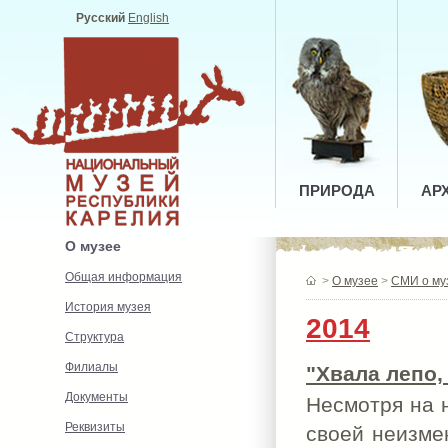
Русский
English
ПРИРОДА
АР
О музее
Общая информация
>
О музее
>
СМИ о му
История музея
2014
Структура
Филиалы
"Хвала лепо,
Документы
Несмотря на 
Реквизиты
своей неизме