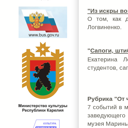
"Из искры во
О том, как д
Логвиненко.
"
Сапоги, шти
Екатерина Л
студентов, са
Рубрика "От 
7 событий в м
заведующего
музея Марины