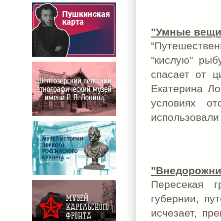
"Умные вещи
"Путешествен
"кислую" рыб
спасает от ц
Екатерина Ло
условиях от
использовали
"Внедорожни
Пересекая г
губернии, пу
исчезает, пр