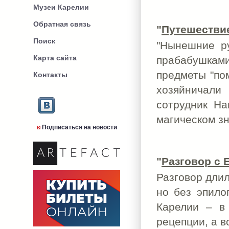
Музеи Карелии
Обратная связь
"
Путешествие
Поиск
"Нынешние ру
Карта сайта
прабабушкам
предметы "по
Контакты
хозяйничали
сотрудник На
магическом з
Подписаться на новости
"
Разговор с 
Разговор длил
но без эпило
Карелии – в
рецепции, а в