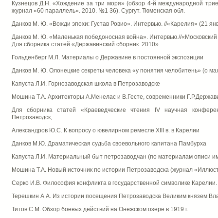
Кузнецов Д.Н. «Хождение за три моря» (обзор 4-й международной триена
журнал «60 параллель». 2010. №1 36). Сургут. Тюменская обл.
Данков М. Ю. «Вожди эпохи: Густав Ровио». Интервью. //«Карелия» (21 ян
Данков М. Ю. «Маленькая победоносная война». Интервью.//«Московский к
Для сборника статей «Державинский сборник. 2010»
Гольденберг М.Л. Материалы о Державине в постоянной экспозиции
Данков М. Ю. Олонецкие секреты человека «у понятия челобитень» (о ма
Капуста Л.И. Горнозаводская школа в Петрозаводске
Мошина Т.А. Архитекторы А.Менелас и В.Гесте, современники Г.Р.Держав
Для сборника статей «Краеведческие чтения IV научная конфере
Петрозаводск,
Александров Ю.С. К вопросу о ювелирном ремесле XIII в. в Карелии
Данков М.Ю. Драматическая судьба своевольного капитана Памбурха
Капуста Л.И. Материальный быт петрозаводчан (по материалам описи имуще
Мошина Т.А. Новый источник по истории Петрозаводска (журнал «Иллюст
Серко И.В. Философия конфликта в государственной символике Карелии.
Терешкин А А. Из истории посещения Петрозаводска Великим князем В
Титов С.М. Обзор боевых действий на Онежском озере в 1919 г.