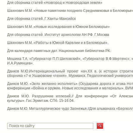
Для сборника статей «Новгород и Новгородская земля»
Шахнович М.М. «Новые памятники позднего Средневековья в Беломорье»
Для сборника статей. Г.Ханты-Мансийск
Шахнович М.М. «Новые исследования в Южном Беломорье»
Для сборника статей. Институт археологии АН РФ. Г.Москва
Шахнович М.М. «Работы в Южной Карелии и в Беломорье».
Для календаря памятных дат. Национальная библиотека РК.
Мошина Т.А. «Губернатор П.П.Шиловский», «Губернатор В.Ф.Мертенс», 
И.А.Румянцев».
Данков М.Ю.Интернациональный проект нач.ХХ в. (к истории строит
сборника «7-е Ушаковские чтения». Мурманск. Педагогический университет
Данков М.Ю. «Зело желанно исполнить» (Осударева дорога и атака Нотеб
конференции «Война и оружие. Новые исследования и материалы». ВИМИ
Данков М.Ю. Разрушение иллюзий.// Для конференции «От Александ
культуры». Гос.Эрмитаж. СПб. 15-16.04.
Данков М.Ю. Металлургическое чудо Заонежья.//Для альманаха «Бергколл