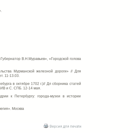
.
«Губернатор В.Н.Муравьев», «Городской голова
ельства Мурманской железной дороги» // Для
. 11-13.03.
урга в октябре 1702 г.)// Дл сборника статей
В и С. СПБ. 12-14 мая.
рии к Петербургу: города-музеи в истории
егия». Москва