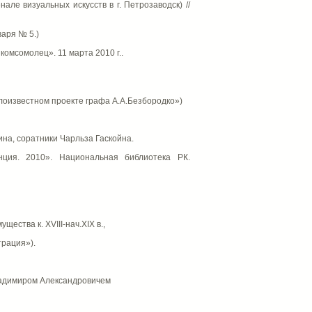
ле визуальных искусств в г. Петрозаводск) //
варя № 5.)
омсомолец». 11 марта 2010 г..
лоизвестном проекте графа А.А.Безбородко»)
ина, соратники Чарльза Гаскойна.
нция. 2010». Национальная библиотека РК.
ства к. XVIII-нач.XIX в.,
рация»).
ладимиром Александровичем