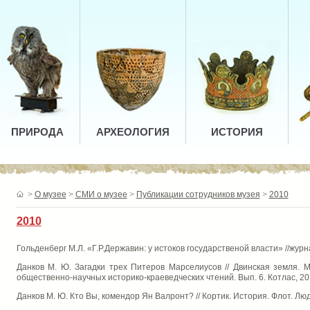
ПРИРОДА
АРХЕОЛОГИЯ
ИСТОРИЯ
>
О музее
>
СМИ о музее
>
Публикации сотрудников музея
>
2010
2010
Гольденберг М.Л. «Г.Р.Державин: у истоков государственой власти» //жур
Данков М. Ю. Загадки трех Питеров Марселиусов // Двинская земля.
общественно-научных историко-краеведческих чтений. Вып. 6. Котлас, 20
Данков М. Ю. Кто Вы, комендор Ян Валронт? // Кортик. История. Флот. Люд