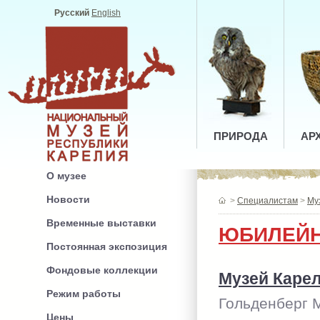
Русский
English
ПРИРОДА
АР
О музее
Новости
>
Специалистам
>
Му
Временные выставки
ЮБИЛЕЙ
Постоянная экспозиция
Фондовые коллекции
Музей Карел
Режим работы
Гольденберг М
Цены