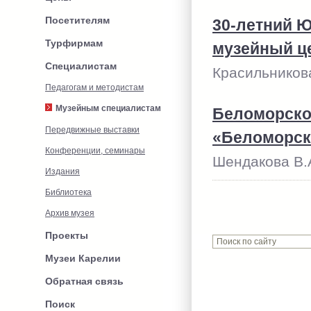
Посетителям
30-летний Ю
Турфирмам
музейный ц
Специалистам
Красильникова
Педагогам и методистам
Музейным специалистам
Беломорско
Передвижные выставки
«Беломорск
Конференции, семинары
Шендакова В.А
Издания
Библиотека
Архив музея
Проекты
Музеи Карелии
Обратная связь
Поиск