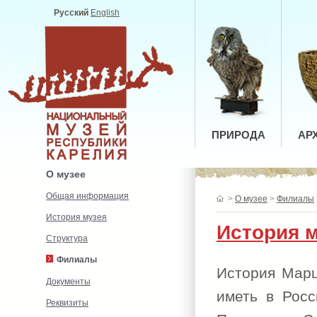
Русский
English
ПРИРОДА
АР
О музее
Общая информация
>
О музее
>
Филиалы
История музея
История 
Структура
Филиалы
История Мар
Документы
иметь в Росс
Реквизиты