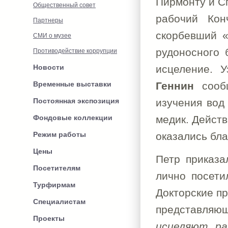
Пирмонту и Сп
Общественный совет
рабочий Кон
Партнеры
скорбевший «
СМИ о музее
рудоносного 
Противодействие коррупции
Новости
исцеление. У
Временные выставки
Геннин
сообщ
Постоянная экспозиция
изучения вод
Фондовые коллекции
медик. Действ
Режим работы
оказались бл
Цены
Петр приказа
Посетителям
лично посети
Турфирмам
Докторские пр
Специалистам
представляю
Проекты
исцеляют ра