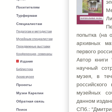
эп
Посетителям
М
Турфирмам
Л
Специалистам
Пе
Педагогам и методистам
попытка (на 
Музейным специалистам
архивных ма
Передвижные выставки
первого росси
Конференции, семинары
Автор книги
Издания
научный сотр
Библиотека
музея, в те
Архив музея
российского
Проекты
музейных со
Музеи Карелии
данном издан
Обратная связь
СПб.: "Дмитрий
Поиск