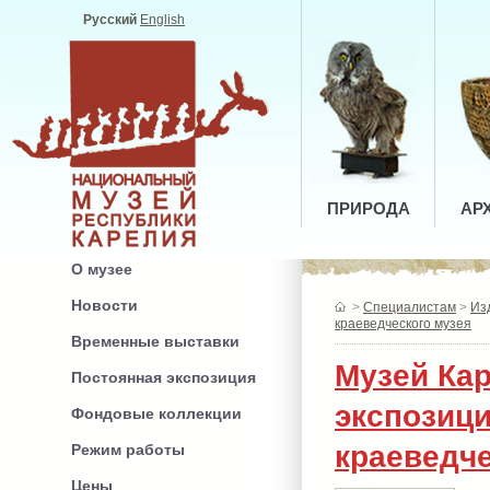
Русский
English
ПРИРОДА
АР
О музее
Новости
>
Специалистам
>
Из
краеведческого музея
Временные выставки
Музей Ка
Постоянная экспозиция
экспозици
Фондовые коллекции
краеведче
Режим работы
Цены