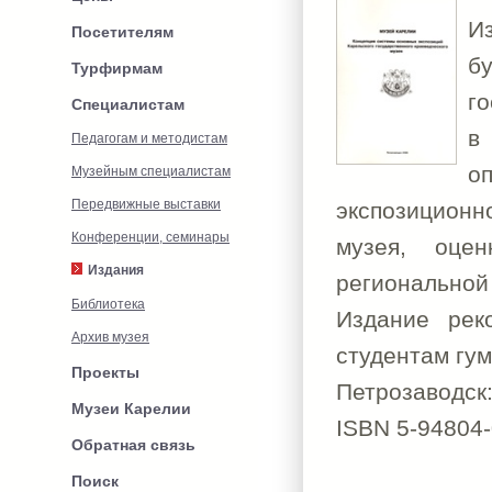
И
Посетителям
б
Турфирмам
г
Специалистам
в
Педагогам и методистам
о
Музейным специалистам
Передвижные выставки
экспозиционно
Конференции, семинары
музея, оцен
Издания
региональной 
Библиотека
Издание рек
Архив музея
студентам гум
Проекты
Петрозаводск:
Музеи Карелии
ISBN 5-94804-
Обратная связь
Поиск