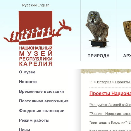
Русский
English
ПРИРОДА
АР
О музее
Новости
>
История
>
Проекты 
Временные выставки
Проекты Национа
Постоянная экспозиция
"Монумент Зимней войн
Фондовые коллекции
"Россия - Норвегия: скво
Режим работы
"Британцы в Карелии" (
Цены