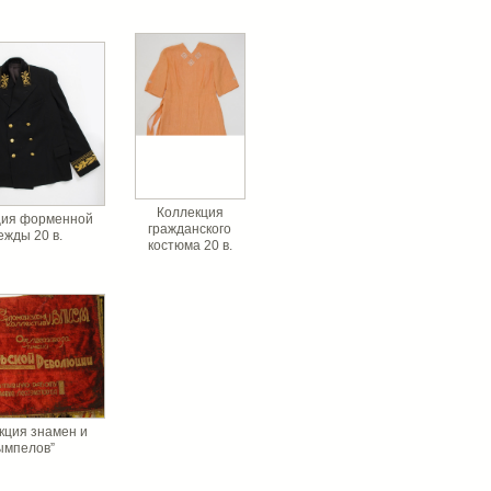
Коллекция
ция форменной
гражданского
ежды 20 в.
костюма 20 в.
кция знамен и
ымпелов”