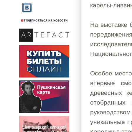
карелы-ливвик
Подписаться на новости
На выставке 
передвижени
исследова
Национальног
Особое место
впервые смо
древесных к
отобранных 
руководством
уникальные п
Карелии в это