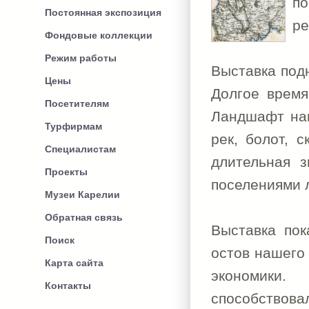
п
Постоянная экспозиция
ре
Фондовые коллекции
Режим работы
Выставка под
Цены
Долгое время
Посетителям
Ландшафт наш
Турфирмам
рек, болот, 
Специалистам
длительная з
Проекты
поселениями 
Музеи Карелии
Обратная связь
Выставка пок
Поиск
остов нашего
Карта сайта
экономики.
Контакты
способствова