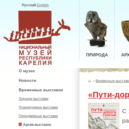
Русский
English
ПРИРОДА
АР
О музее
Новости
>
Временные выставк
Временные выставки
«Пути-до
Текущие выставки
Планируемые выставки
С 
Передвижные выставки
ра
Архив выставок