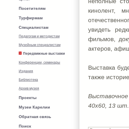
неполные сто
Посетителям
кинолент, 
Турфирмам
отечественн
Специалистам
увидеть ред
Педагогам и методистам
фильмов, док
Музейным специалистам
актеров, афи
Передвижные выставки
Конференции, семинары
Выставка буде
Издания
также историе
Библиотека
Архив музея
Выставочное
Проекты
40x60, 13 шт.
Музеи Карелии
Обратная связь
Поиск