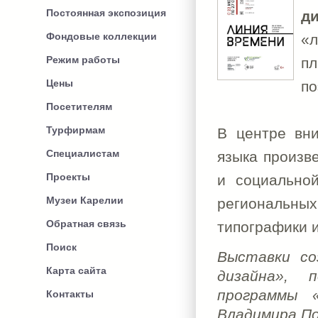
Постоянная экспозиция
д
Фондовые коллекции
«л
Режим работы
пл
Цены
по
Посетителям
Турфирмам
В центре вни
Специалистам
языка произв
Проекты
и социальной
Музеи Карелии
региональны
Обратная связь
типографики и
Поиск
Выставки со
Карта сайта
дизайна», 
программы 
Контакты
Владимира П