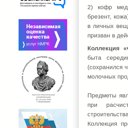
2) кофр мед
брезент, кож
в личных веща
призван в де
Коллекция «
быта середи
(сохранился ч
молочных про
Предметы явл
при расчис
строительства
Коллекция п