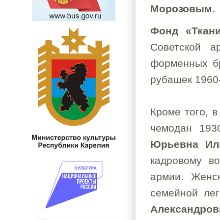
Морозовым.
Фонд «Тка
Советской а
форменных бр
рубашек 1960-
Кроме того, 
чемодан 193
Юрьевна Ил
кадровому во
армии. Женс
семейной ле
Александро