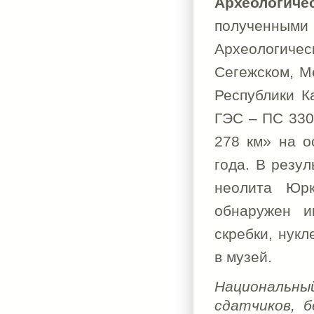
Археологич
полученными 
Археологичес
Сегежском, М
Республики К
ГЭС – ПС 330
278 км» на о
года. В резу
неолита Юрк
обнаружен и
скребки, нукл
в музей.
Национальн
сдатчиков, 