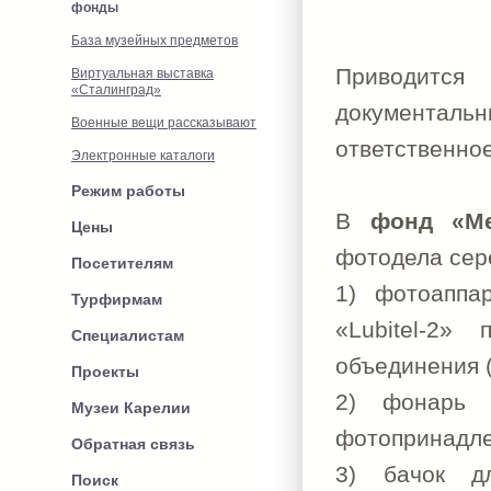
фонды
База музейных предметов
Приводитс
Виртуальная выставка
«Сталинград»
документал
Военные вещи рассказывают
ответственно
Электронные каталоги
Режим работы
В
фонд «Ме
Цены
фотодела сер
Посетителям
1) фотоаппа
Турфирмам
«Lubitel-2» 
Специалистам
объединения (
Проекты
2) фонарь 
Музеи Карелии
фотопринадлеж
Обратная связь
3) бачок дл
Поиск