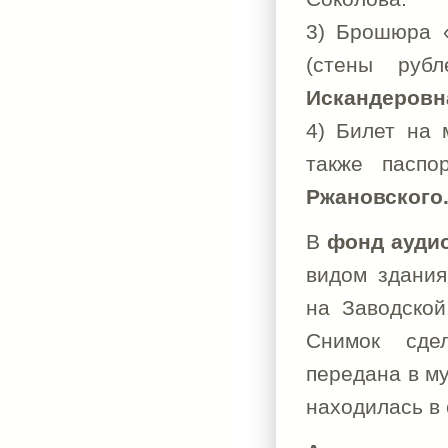
3) Брошюра 
(стены руб
Искандеровн
4) Билет на 
также пасп
Ржановского
В
фонд ауди
видом здания
на Заводской 
Снимок сде
передана в м
находилась в