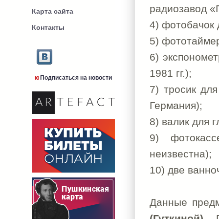
радиозавод «П
Карта сайта
4) фотобачок д
Контакты
5) фототаймер
6) экспономет
1981 гг.);
Подписаться на новости
7) тросик для
Германия);
8) валик для 
9) фотокасс
неизвестна);
10) две ванно
Данные пред
(Гуткиной)
. 