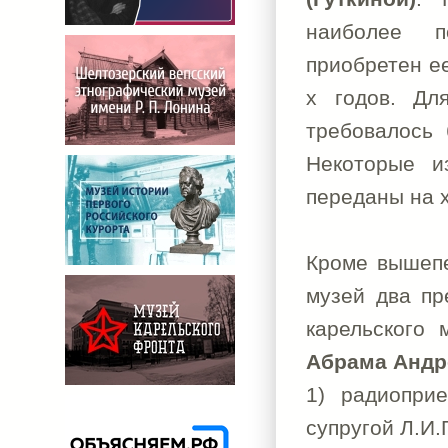
наиболее п
приобретен е
х годов. Дл
требовалось 
Некоторые и
переданы на 
Кроме вышеп
музей два пр
карельского 
Абрама Андр
1) радиопри
супругой Л.И.