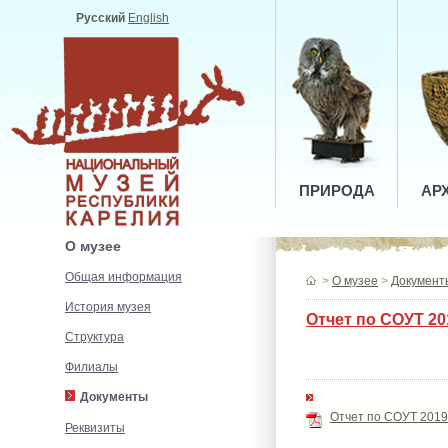
Русский
English
ПРИРОДА
АР
О музее
Общая информация
>
О музее
>
Документ
История музея
Отчет по СОУТ 201
Структура
Филиалы
Документы
Отчет по СОУТ 2019 
Реквизиты