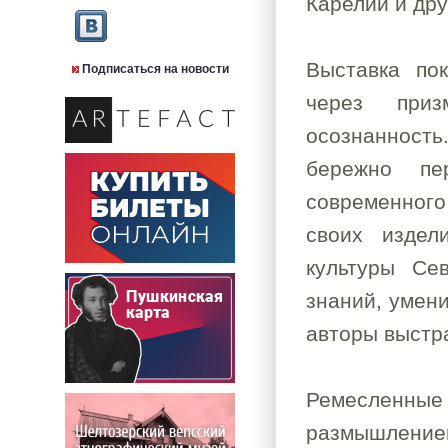
Карелии и дру
Выставка по
Подписаться на новости
через приз
осознанност
бережно пе
современног
своих издел
культуры Се
знаний, умени
авторы выстр
Ремесленные
размышлени