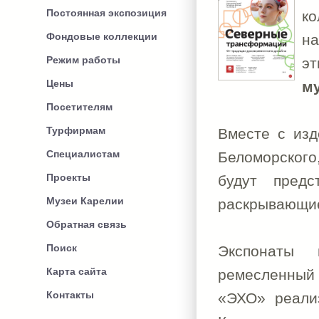
Постоянная экспозиция
ко
Фондовые коллекции
н
Режим работы
эт
Цены
м
Посетителям
Турфирмам
Вместе с изд
Специалистам
Беломорского
Проекты
будут предс
Музеи Карелии
раскрывающие
Обратная связь
Поиск
Экспонаты 
Карта сайта
ремесленный
Контакты
«ЭХО» реализ