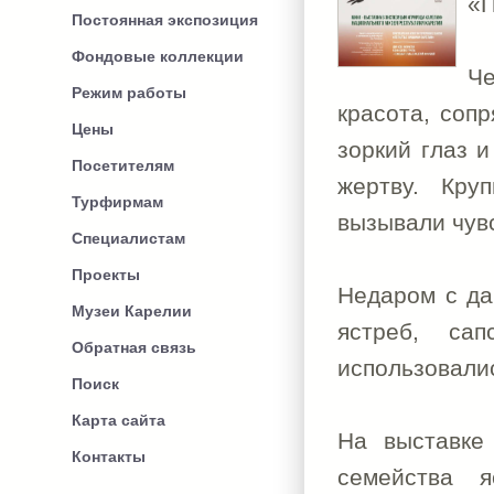
«П
Постоянная экспозиция
Фондовые коллекции
Че
Режим работы
красота, соп
Цены
зоркий глаз 
Посетителям
жертву. Кру
Турфирмам
вызывали чув
Специалистам
Проекты
Недаром с да
Музеи Карелии
ястреб, са
Обратная связь
использовалис
Поиск
Карта сайта
На выставке
Контакты
семейства я