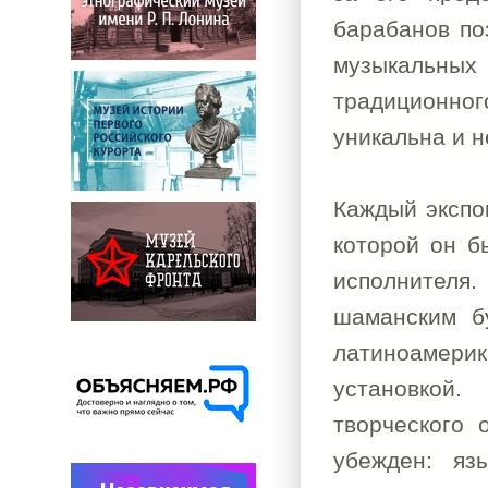
барабанов по
музыкальны
традиционног
уникальна и 
Каждый экспон
которой он б
исполнителя.
шаманским б
латиноамерик
установкой
творческого 
убежден: яз