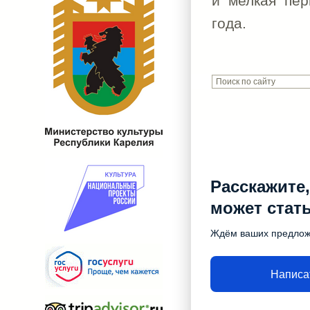
и мелкая пер
года.
Расскажите,
может стат
Ждём ваших предло
Написа