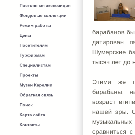
Постоянная экспозиция
Фондовые коллекции
Режим работы
барабанов бы
Цены
датирован п
Посетителям
Шумерские ба
Турфирмам
тысяч лет до 
Специалистам
Проекты
Этими же г
Музеи Карелии
барабаны, н
Обратная связь
возраст егип
Поиск
нашей эры. С
Карта сайта
музыкальных 
Контакты
сравниться с