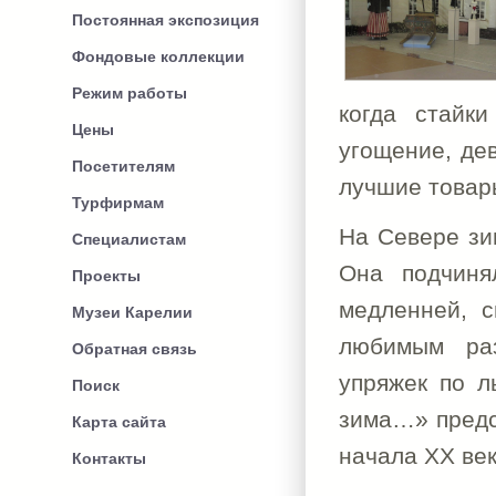
Постоянная экспозиция
Фондовые коллекции
Режим работы
когда стайк
Цены
угощение, де
Посетителям
лучшие товар
Турфирмам
На Севере зи
Специалистам
Она подчиня
Проекты
медленней, с
Музеи Карелии
любимым раз
Обратная связь
упряжек по л
Поиск
зима…» предс
Карта сайта
начала ХХ век
Контакты