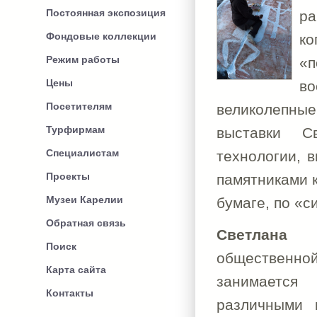
Постоянная экспозиция
ра
Фондовые коллекции
ко
Режим работы
«
Цены
в
Посетителям
великолепные
Турфирмам
выставки С
Специалистам
технологии, 
Проекты
памятниками к
Музеи Карелии
бумаге, по «с
Обратная связь
Светлана 
Поиск
общественно
Карта сайта
занимается 
Контакты
различными 