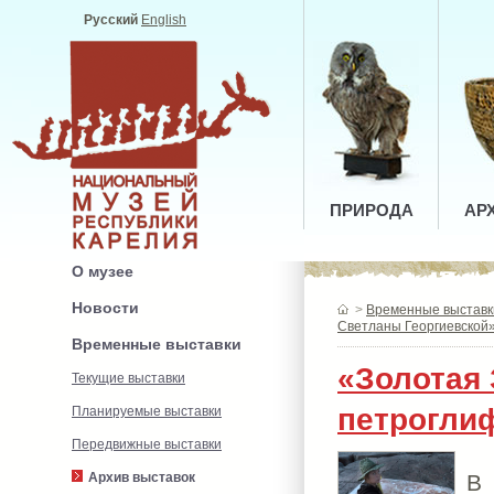
Русский
English
ПРИРОДА
АР
О музее
Новости
>
Временные выставк
Светланы Георгиевской
Временные выставки
«Золотая 
Текущие выставки
петрогли
Планируемые выставки
Передвижные выставки
В 
Архив выставок