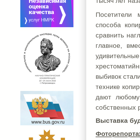
тысяч лет наз
Посетители 
способа копи
сравнить наг
главное, вме
удивительн
хрестоматий
выбивок стал
технике копир
дают любому
собственных 
Выставка буд
Фоторепорта