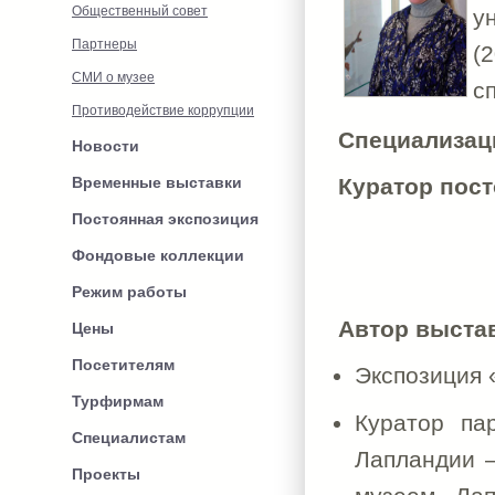
Общественный совет
у
Партнеры
(
СМИ о музее
с
Противодействие коррупции
Специализац
Новости
Временные выставки
Куратор пос
Постоянная экспозиция
Фондовые коллекции
Режим работы
Автор выстав
Цены
Посетителям
Экспозиция 
Турфирмам
Куратор па
Специалистам
Лапландии 
Проекты