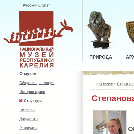
Русский
English
ПРИРОДА
АР
О музее
Общая информация
>
О музее
>
Структур
История музея
Степанов
Структура
Филиалы
Документы
О
Реквизиты