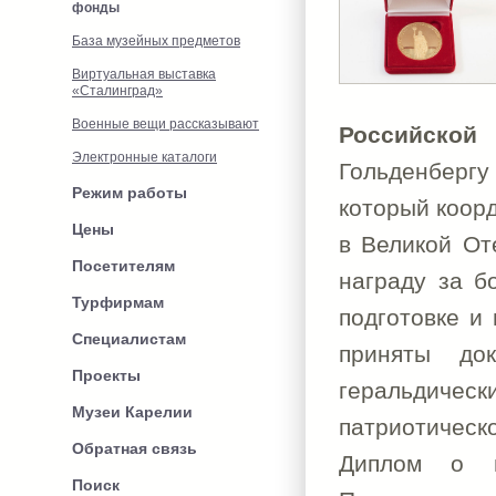
фонды
База музейных предметов
Виртуальная выставка
«Сталинград»
Военные вещи рассказывают
Российской 
Электронные каталоги
Гольденберг
Режим работы
который коор
Цены
в Великой От
Посетителям
награду за б
Турфирмам
подготовке и
Специалистам
приняты до
Проекты
геральдич
Музеи Карелии
патриотичес
Обратная связь
Диплом о н
Поиск