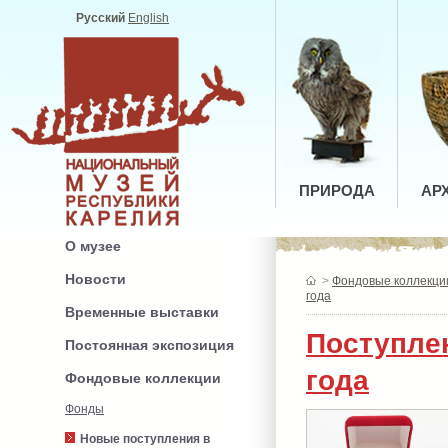
Русский
English
ПРИРОДА
АР
О музее
Новости
>
Фондовые коллекци
года
Временные выставки
Поступле
Постоянная экспозиция
года
Фондовые коллекции
Фонды
Новые поступления в