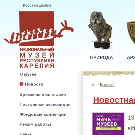
Русский
English
ПРИРОДА
АР
О музее
Новости
>
Новости
Временные выставки
Новостна
Постоянная экспозиция
Фондовые коллекции
13
Режим работы
«Н
Цены