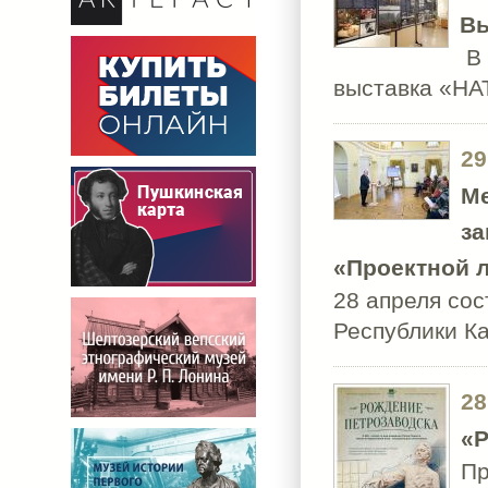
Вы
В 
выставка «НА
29
Ме
за
«Проектной л
28 апреля сос
Республики 
28
«Р
Пр