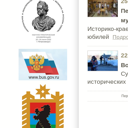
25
Пе
му
Историко-кра
юбилей
Подр
22
Во
Су
исторических
Пер