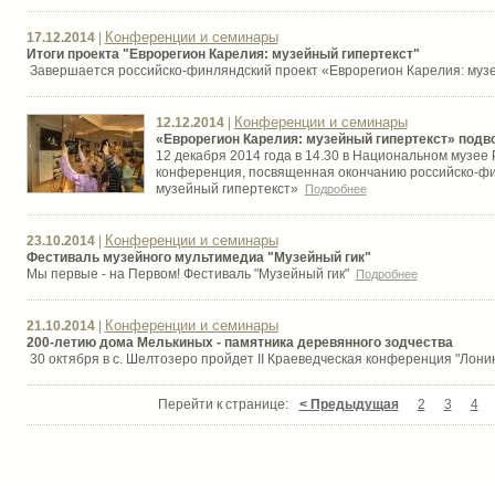
Конференции и семинары
17.12.2014
|
Итоги проекта "Еврорегион Карелия: музейный гипертекст"
Завершается российско-финляндский проект «Еврорегион Карелия: муз
Конференции и семинары
12.12.2014
|
«Еврорегион Карелия: музейный гипертекст» подво
12 декабря 2014 года в 14.30 в Национальном музее 
конференция, посвященная окончанию российско-фи
музейный гипертекст»
Подробнее
Конференции и семинары
23.10.2014
|
Фестиваль музейного мультимедиа "Музейный гик"
Мы первые - на Первом! Фестиваль "Музейный гик"
Подробнее
Конференции и семинары
21.10.2014
|
200-летию дома Мелькиных - памятника деревянного зодчества
30 октября в с. Шелтозеро пройдет II Краеведческая конференция "Лон
Перейти к странице:
< Предыдущая
2
3
4