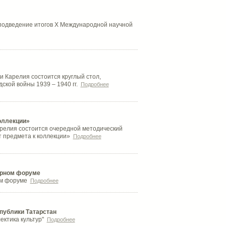
подведение итогов X Международной научной
и Карелия состоится круглый стол,
кой войны 1939 – 1940 гг.
Подробнее
оллекции»
релия состоится очередной методический
от предмета к коллекции»
Подробнее
урном форуме
ном форуме
Подробнее
публики Татарстан
ектика культур"
Подробнее