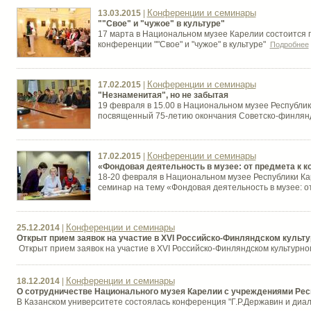
Конференции и семинары
13.03.2015
|
""Свое" и "чужое" в культуре"
17 марта в Национальном музее Карелии состоится 
конференции ""Свое" и "чужое" в культуре"
Подробнее
Конференции и семинары
17.02.2015
|
"Незнаменитая", но не забытая
19 февраля в 15.00 в Национальном музее Республик
посвященный 75-летию окончания Советско-финляндс
Конференции и семинары
17.02.2015
|
«Фондовая деятельность в музее: от предмета к к
18-20 февраля в Национальном музее Республики Ка
семинар на тему «Фондовая деятельность в музее: 
Конференции и семинары
25.12.2014
|
Открыт прием заявок на участие в XVI Российско-Финляндском культ
Открыт прием заявок на участие в XVI Российско-Финляндском культур
Конференции и семинары
18.12.2014
|
О сотрудничестве Национального музея Карелии с учреждениями Рес
В Казанском университете состоялась конференция "Г.Р.Державин и диал