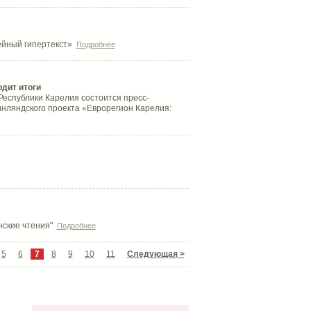
ейный гипертекст»
Подробнее
дит итоги
Республики Карелия состоится пресс-
нляндского проекта «Еврорегион Карелия:
инские чтения"
Подробнее
5
6
7
8
9
10
11
Следующая >