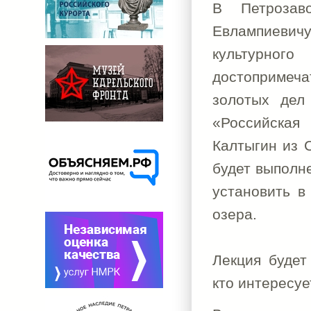
В Петрозав
Евлампиевич
культурн
достопримеч
золотых дел
«Российская
Калтыгин из 
будет выполне
установить в
озера.
Лекция будет
кто интересуе