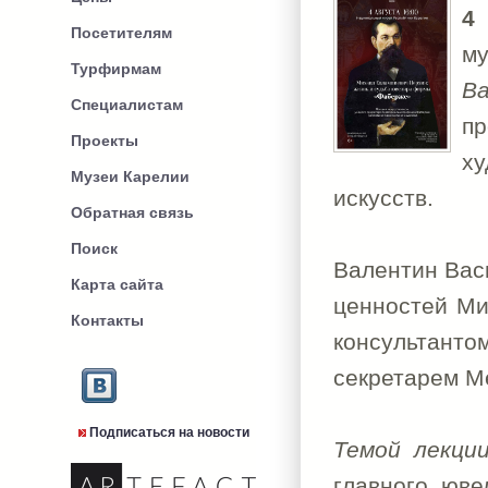
4
Посетителям
му
Турфирмам
В
Специалистам
пр
Проекты
х
Музеи Карелии
искусств.
Обратная связь
Поиск
Валентин Вас
Карта сайта
ценностей Ми
Контакты
консультанто
секретарем М
Подписаться на новости
Темой лекци
главного юв