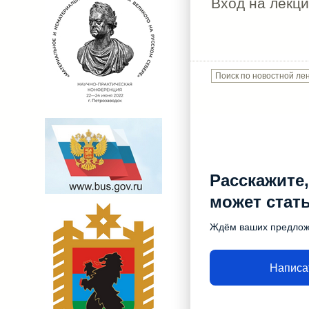
Вход на лекц
Расскажите,
может стат
Ждём ваших предло
Написа